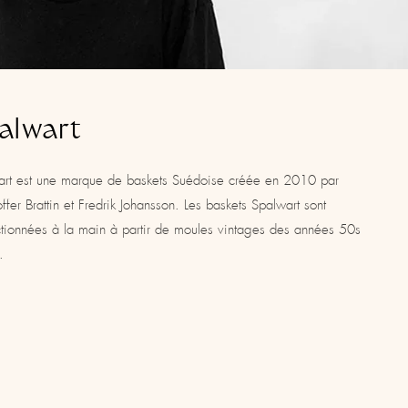
alwart
art est une marque de baskets Suédoise créée en 2010 par
offer Brattin et Fredrik Johansson. Les baskets Spalwart sont
tionnées à la main à partir de moules vintages des années 50s
.