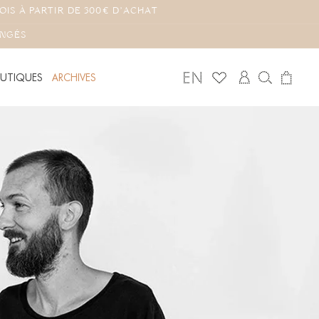
OIS À PARTIR DE 300€ D'ACHAT
ONGÉS
Mon
Panier
UTIQUES
ARCHIVES
compte