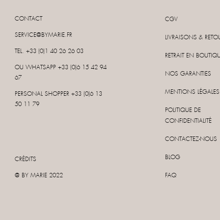
CONTACT
CGV
SERVICE@BYMARIE.FR
LIVRAISONS & RETO
TEL. +33 (0)1 40 26 26 03
RETRAIT EN BOUTIQ
OU WHATSAPP
+33 (0)6 15 42 94
NOS GARANTIES
67
MENTIONS LÉGALES
PERSONAL SHOPPER
+33 (0)6 13
50 11 79
POLITIQUE DE
CONFIDENTIALITÉ
CONTACTEZ-NOUS
BLOG
CRÉDITS
@ BY MARIE 2022
FAQ