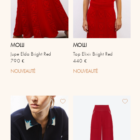
MOLLI
MOLLI
Jupe Elda Bright Red
Top Elixir Bright Red
Prix habituel
Prix habituel
790 €
440 €
NOUVEAUTÉ
NOUVEAUTÉ