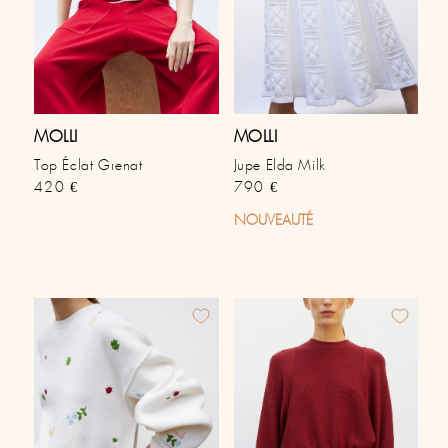
MOLLI
MOLLI
Top Éclat Grenat
Jupe Elda Milk
Prix habituel
Prix habituel
420 €
790 €
NOUVEAUTÉ