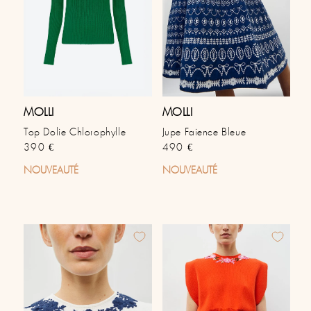
MOLLI
MOLLI
Top Dolie Chlorophylle
Jupe Faience Bleue
Prix habituel
Prix habituel
390 €
490 €
NOUVEAUTÉ
NOUVEAUTÉ