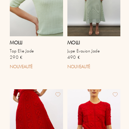
MOLLI
MOLLI
Top Elie Jade
Jupe Evasion Jade
Prix habituel
Prix habituel
290 €
490 €
NOUVEAUTÉ
NOUVEAUTÉ