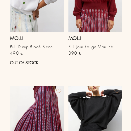
MOLLI
MOLLI
Pull Dump Brodé Blanc
Pull Jour Rouge Mouliné
Prix habituel
Prix habituel
490 €
390 €
OUT OF STOCK