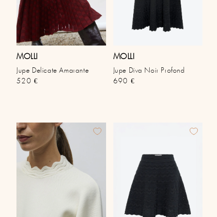
MOLLI
MOLLI
Jupe Delicate Amarante
Jupe Diva Noir Profond
Prix habituel
Prix habituel
520 €
690 €