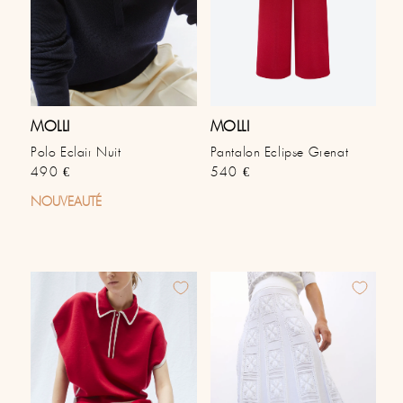
MOLLI
MOLLI
Polo Eclair Nuit
Pantalon Eclipse Grenat
Prix habituel
Prix habituel
490 €
540 €
NOUVEAUTÉ