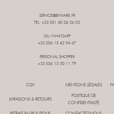
SERVICE@BYMARIE.FR
TEL. +33 (0)1 40 26 26 03
OU WHATSAPP
+33 (0)6 15 42 94 67
PERSONAL SHOPPER
+33 (0)6 13 50 11 79
CGV
MENTIONS LÉGALES
F
POLITIQUE DE
LIVRAISONS & RETOURS
CONFIDENTIALITÉ
RETRAIT EN BOUTIQUE
CONTACTEZ-NOUS