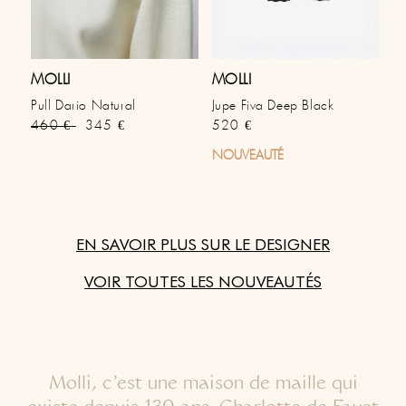
MOLLI
MOLLI
Pull Dario Natural
Jupe Fiva Deep Black
Prix habituel
Prix soldé
Prix habituel
460 €
345 €
520 €
NOUVEAUTÉ
EN SAVOIR PLUS SUR LE DESIGNER
VOIR TOUTES LES NOUVEAUTÉS
Molli, c'est une maison de maille qui