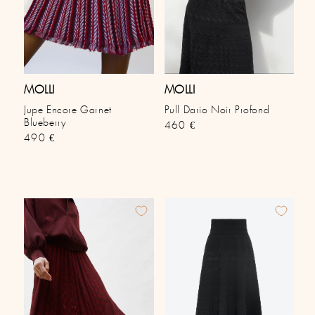
MOLLI
MOLLI
Jupe Encore Garnet
Pull Dario Noir Profond
Blueberry
Prix habituel
460 €
Prix habituel
490 €