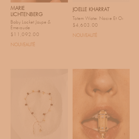
MARIE
JOELLE KHARRAT
LICHTENBERG
Totem Water Nacre Et Or
Baby Locket Jaspe &
Prix habituel
$4,603.00
Émeraude
Prix habituel
$11,092.00
NOUVEAUTÉ
NOUVEAUTÉ