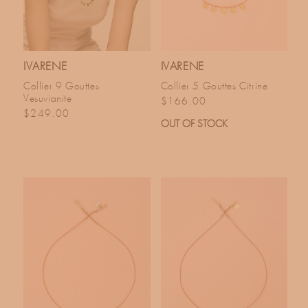
IVARENE
IVARENE
Collier 9 Gouttes
Collier 5 Gouttes Citrine
Vesuvianite
Prix habituel
$166.00
Prix habituel
$249.00
OUT OF STOCK