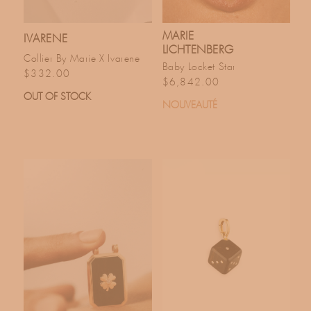
MARIE
IVARENE
LICHTENBERG
Collier By Marie X Ivarene
Baby Locket Star
Prix habituel
$332.00
Prix habituel
$6,842.00
OUT OF STOCK
NOUVEAUTÉ