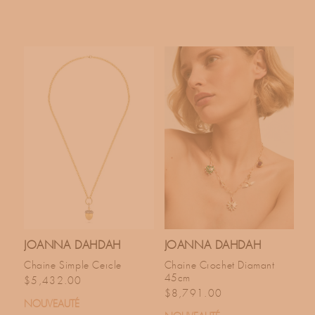
JOANNA DAHDAH
JOANNA DAHDAH
Chaine Simple Cercle
Chaine Crochet Diamant
45cm
Prix habituel
$5,432.00
Prix habituel
$8,791.00
NOUVEAUTÉ