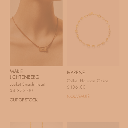
MARIE
IVARENE
LICHTENBERG
Collier Harrison Citrine
Locket Smash Heart
Prix habituel
$436.00
Prix habituel
$4,873.00
NOUVEAUTÉ
OUT OF STOCK