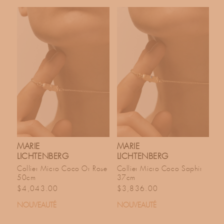
MARIE
MARIE
LICHTENBERG
LICHTENBERG
Collier Micro Coco Or Rose
Collier Micro Coco Saphir
50cm
37cm
Prix habituel
Prix habituel
$4,043.00
$3,836.00
NOUVEAUTÉ
NOUVEAUTÉ