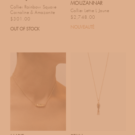
MOUZANNAR
Collier Rainbow Square
Collier Lettre L Jaune
Cornaline & Amazonite
Prix habituel
$2,748.00
Prix habituel
$301.00
NOUVEAUTÉ
OUT OF STOCK