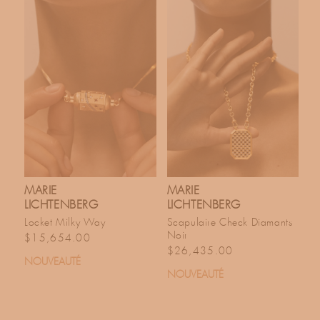
MARIE
MARIE
LICHTENBERG
LICHTENBERG
Locket Milky Way
Scapulaire Check Diamants
Noir
Prix habituel
$15,654.00
Prix habituel
$26,435.00
NOUVEAUTÉ
NOUVEAUTÉ