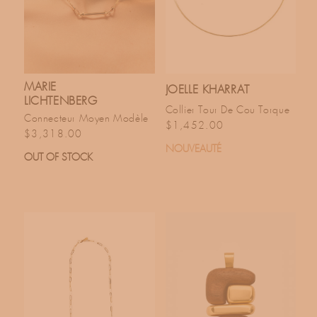
MARIE
JOELLE KHARRAT
LICHTENBERG
Collier Tour De Cou Torque
Connecteur Moyen Modèle
Prix habituel
$1,452.00
Prix habituel
$3,318.00
NOUVEAUTÉ
OUT OF STOCK