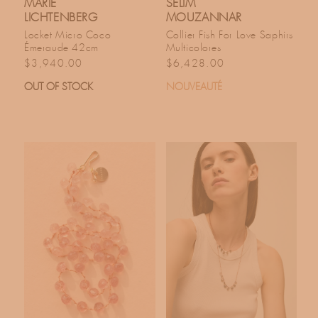
MARIE
SELIM
LICHTENBERG
MOUZANNAR
Locket Micro Coco
Collier Fish For Love Saphirs
Émeraude 42cm
Multicolores
Prix habituel
Prix habituel
$3,940.00
$6,428.00
OUT OF STOCK
NOUVEAUTÉ