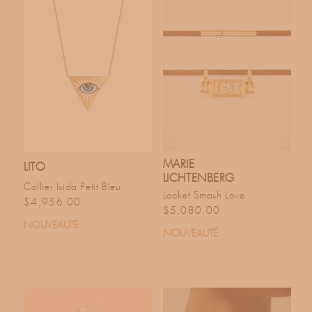
T
I
O
N
:
MARIE
LITO
LICHTENBERG
Collier Isida Petit Bleu
Locket Smash Love
Prix habituel
$4,956.00
Prix habituel
$5,080.00
NOUVEAUTÉ
NOUVEAUTÉ