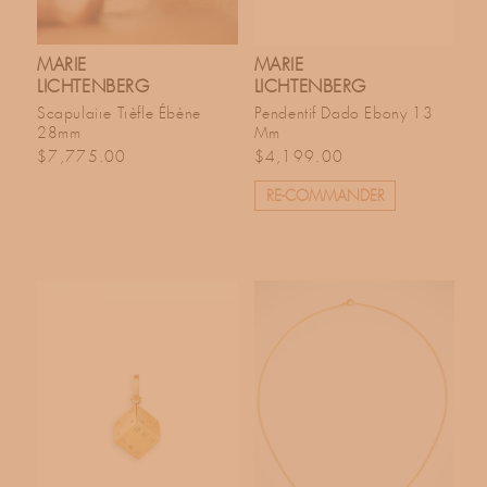
MARIE
MARIE
LICHTENBERG
LICHTENBERG
Scapulaire Trèfle Ébène
Pendentif Dado Ebony 13
28mm
Mm
Prix habituel
Prix habituel
$7,775.00
$4,199.00
RE-COMMANDER