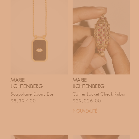
MARIE
MARIE
LICHTENBERG
LICHTENBERG
Scapulaire Ebony Eye
Collier Locket Check Rubis
Prix habituel
Prix habituel
$8,397.00
$29,026.00
NOUVEAUTÉ