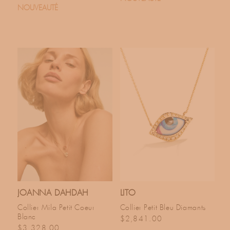
NOUVEAUTÉ
JOANNA DAHDAH
LITO
Collier Mila Petit Coeur
Collier Petit Bleu Diamants
Blanc
Prix habituel
$2,841.00
Prix habituel
$3,328.00