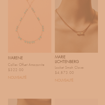
MARIE
IVARENE
LICHTENBERG
Collier Offset Amazonite
Locket Smah Clover
Prix habituel
$322.00
Prix habituel
$4,873.00
NOUVEAUTÉ
NOUVEAUTÉ