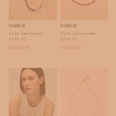
IVARENE
IVARENE
Collier Deep Ocean
Collier Selma Facette
Prix habituel
Prix habituel
$358.00
$384.00
NOUVEAUTÉ
NOUVEAUTÉ