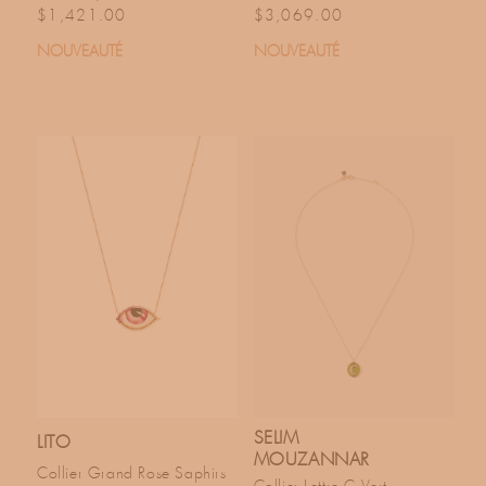
Prix habituel
Prix habituel
$1,421.00
$3,069.00
NOUVEAUTÉ
NOUVEAUTÉ
SELIM
LITO
MOUZANNAR
Collier Grand Rose Saphirs