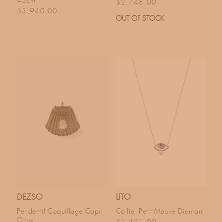
42cm
Prix habituel
$2,748.00
Prix habituel
$3,940.00
OUT OF STOCK
DEZSO
LITO
Pendentif Coquillage Capri
Collier Petit Mauve Diamant
Onyx
Prix habituel