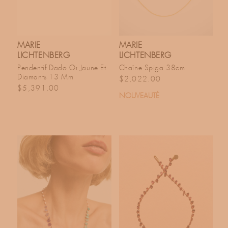
MARIE
MARIE
LICHTENBERG
LICHTENBERG
Pendentif Dado Or Jaune Et
Chaîne Spiga 38cm
Diamants 13 Mm
Prix habituel
$2,022.00
Prix habituel
$5,391.00
NOUVEAUTÉ