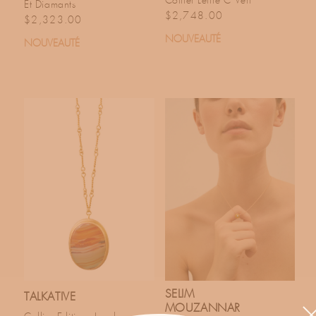
Collier Lettre C Vert
Et Diamants
Prix habituel
$2,748.00
Prix habituel
$2,323.00
NOUVEAUTÉ
NOUVEAUTÉ
SELIM
TALKATIVE
MOUZANNAR