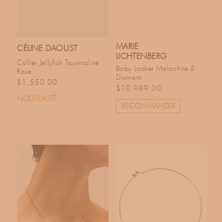
MARIE
CÉLINE DAOUST
LICHTENBERG
Collier Jellyfish Tourmaline
Baby Locket Malachite &
Rose
Diamant
Prix habituel
$1,550.00
Prix habituel
$10,989.00
NOUVEAUTÉ
RE-COMMANDER