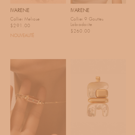
IVARENE
IVARENE
Collier Melrose
Collier 9 Gouttes
Labradorite
Prix habituel
$291.00
Prix habituel
$260.00
NOUVEAUTÉ