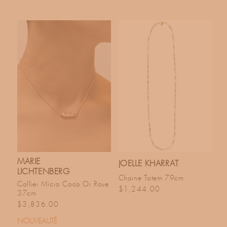
MARIE
JOELLE KHARRAT
LICHTENBERG
Chaine Totem 79cm
Collier Micro Coco Or Rose
Prix habituel
$1,244.00
37cm
Prix habituel
$3,836.00
NOUVEAUTÉ