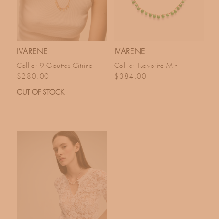
IVARENE
IVARENE
Collier 9 Gouttes Citrine
Collier Tsavorite Mini
Prix habituel
Prix habituel
$280.00
$384.00
OUT OF STOCK