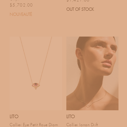
$1,421.00
Prix habituel
$5,702.00
OUT OF STOCK
NOUVEAUTÉ
LITO
LITO
Collier Eye Petit Rose Diam
Collier Ionan Drift