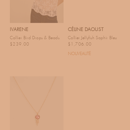
IVARENE
CÉLINE DAOUST
Collier Bird Drops & Beads
Collier Jellyfish Saphir Bleu
Prix habituel
Prix habituel
$239.00
$1,706.00
NOUVEAUTÉ