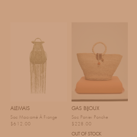
ALEMAIS
GAS BIJOUX
Sac Macramé À Frange
Sac Panier Ponche
Prix habituel
Prix habituel
$612.00
$228.00
OUT OF STOCK