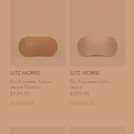
C
T
I
O
N
LUTZ MORRIS
LUTZ MORRIS
Étui À Lunettes Collins
Étui À Lunettes Collins
Lezard Tobacco
Lezard
:
Prix habituel
Prix habituel
$259.00
$259.00
NOUVEAUTÉ
NOUVEAUTÉ