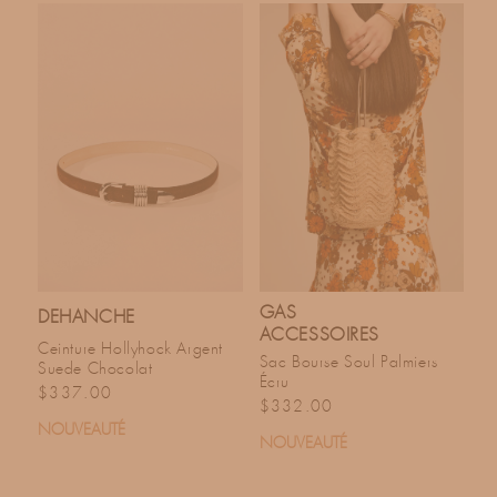
GAS
DEHANCHE
ACCESSOIRES
Ceinture Hollyhock Argent
Sac Bourse Soul Palmiers
Suede Chocolat
Écru
Prix habituel
$337.00
Prix habituel
$332.00
NOUVEAUTÉ
NOUVEAUTÉ