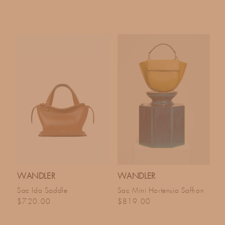
WANDLER
WANDLER
Sac Ida Saddle
Sac Mini Hortensia Saffron
Prix habituel
Prix habituel
$720.00
$819.00