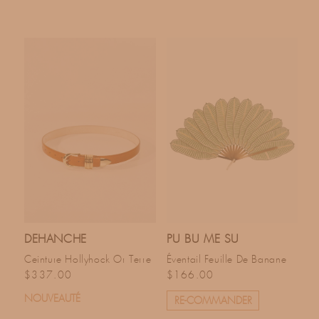
DEHANCHE
PU BU ME SU
Ceinture Hollyhock Or Terre
Éventail Feuille De Banane
Prix habituel
Prix habituel
$337.00
$166.00
NOUVEAUTÉ
RE-COMMANDER