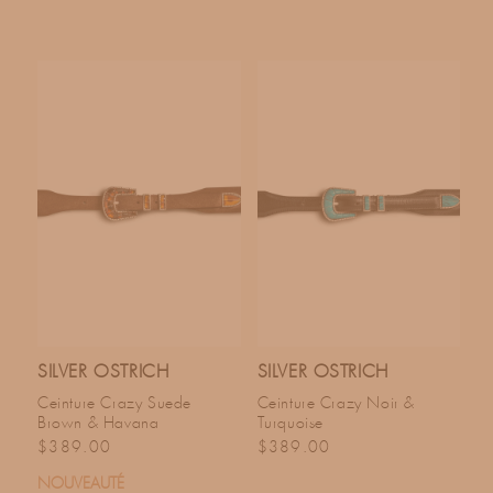
SILVER OSTRICH
SILVER OSTRICH
Ceinture Crazy Suede
Ceinture Crazy Noir &
Brown & Havana
Turquoise
Prix habituel
Prix habituel
$389.00
$389.00
NOUVEAUTÉ