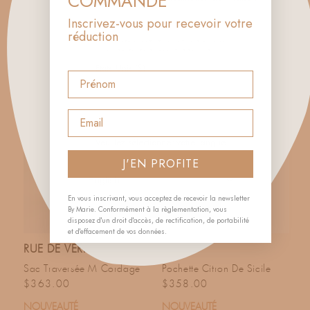
COMMANDE
Inscrivez-vous pour recevoir votre
réduction
Commencez à taper le nom de votre pays ou
utilisez les flèches pour le sélectionner.
Prénom
Vous bénéficiez des prix déduits
de la détaxe sur l’ensemble du catalogue
Email
Veuillez sélectionner votre langue
J'EN PROFITE
En vous inscrivant, vous acceptez de recevoir la newsletter
By Marie. Conformément à la règlementation, vous
ENREGISTRER
disposez d'un droit d'accès, de rectification, de portabilité
et d'effacement de vos données.
RUE DE VERNEUIL
SERPUI
Sac Traversée M Cordage
Pochette Citron De Sicile
Prix habituel
Prix habituel
$363.00
$358.00
NOUVEAUTÉ
NOUVEAUTÉ