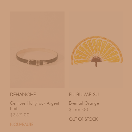
DEHANCHE
PU BU ME SU
Ceinture Hollyhock Argent
Éventail Orange
Noir
Prix habituel
$166.00
Prix habituel
$337.00
OUT OF STOCK
NOUVEAUTÉ