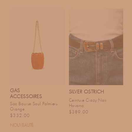
GAS
SILVER OSTRICH
ACCESSOIRES
Ceinture Crazy Noir
Sac Bourse Soul Palmiers
Havana
Orange
Prix habituel
$389.00
Prix habituel
$332.00
NOUVEAUTÉ