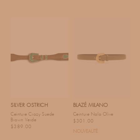
SILVER OSTRICH
BLAZÉ MILANO
Ceinture Crazy Suede
Ceinture Nala Olive
Brown Verde
Prix habituel
$301.00
Prix habituel
$389.00
NOUVEAUTÉ