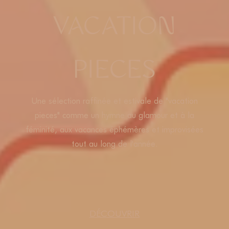
VACATION
PIECES
Une sélection raffinée et estivale de "vacation
pieces" comme un hymne au glamour et à la
féminité, aux vacances éphémères et improvisées
tout au long de l'année.
DÉCOUVRIR